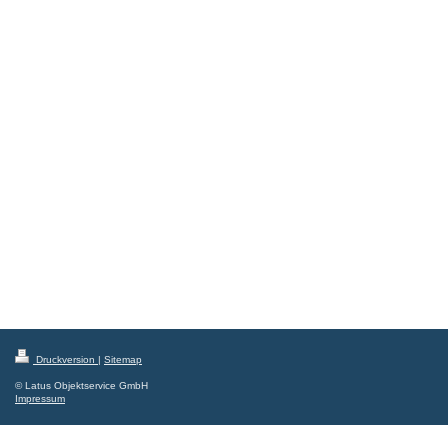
Druckversion
|
Sitemap
© Latus Objektservice GmbH
Impressum