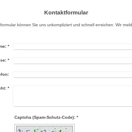
Kontaktformular
formular können Sie uns unkompliziert und schnell erreichen. Wir meld
me:
*
sse:
*
efon:
cht:
*
Captcha (Spam-Schutz-Code): *